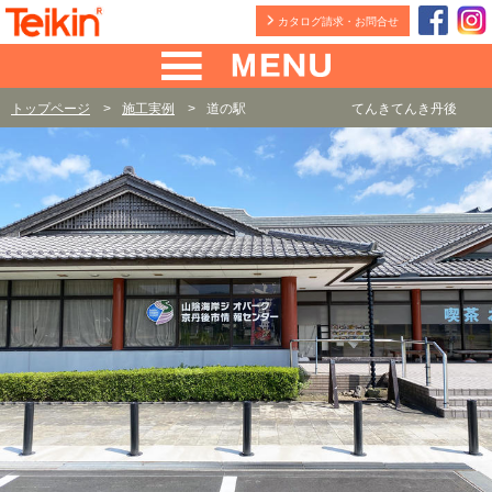
カタログ請求・お問合せ
トップページ
施工実例
道の駅 てんきてんき丹後